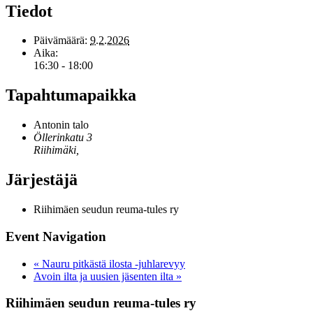
Tiedot
Päivämäärä:
9.2.2026
Aika:
16:30 - 18:00
Tapahtumapaikka
Antonin talo
Öllerinkatu 3
Riihimäki
,
Järjestäjä
Riihimäen seudun reuma-tules ry
Event Navigation
«
Nauru pitkästä ilosta -juhlarevyy
Avoin ilta ja uusien jäsenten ilta
»
Riihimäen seudun reuma-tules ry