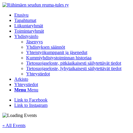
Etusivu
Tapahtumat
Liikuntaryhmät
Toimintaryhmät
Yhdistysinfo
Jäsenyys
Yhdistyksen säännöt
Yhteistyökumppanit ja jäsenedut
Kummiyhdistystoiminnan historiaa
Tietosuojaseloste, pitkäaikaisesti säilytettävät tiedot
Tietosuojaseloste, lyhytaikaisesti säilytettävät tiedot
Yhteystiedot
Arkisto
Yhteystiedot
Menu
Menu
Link to Facebook
Link to Instagram
« All Events