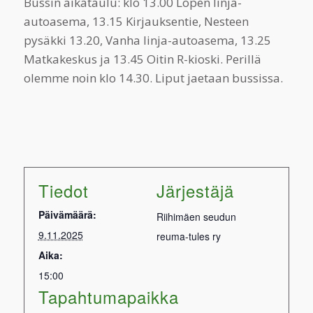
Bussin aikataulu: klo 13.00 Lopen linja-
autoasema, 13.15 Kirjauksentie, Nesteen
pysäkki 13.20, Vanha linja-autoasema, 13.25
Matkakeskus ja 13.45 Oitin R-kioski. Perillä
olemme noin klo 14.30. Liput jaetaan bussissa.
Tiedot
Järjestäjä
Päivämäärä:
Riihimäen seudun
9.11.2025
reuma-tules ry
Aika:
15:00
Tapahtumapaikka