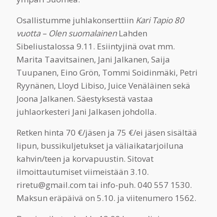
Osallistumme juhlakonserttiin
Kari Tapio 80
vuotta – Olen suomalainen
Lahden
Sibeliustalossa 9.11. Esiintyjinä ovat mm.
Marita Taavitsainen, Jani Jalkanen, Saija
Tuupanen, Eino Grön, Tommi Soidinmäki, Petri
Ryynänen, Lloyd Libiso, Juice Venäläinen sekä
Joona Jalkanen. Säestyksestä vastaa
juhlaorkesteri Jani Jalkasen johdolla.
Retken hinta 70 €/jäsen ja 75 €/ei jäsen sisältää
lipun, bussikuljetukset ja väliaikatarjoiluna
kahvin/teen ja korvapuustin. Sitovat
ilmoittautumiset viimeistään 3.10.
riretu@gmail.com tai info-puh. 040 557 1530.
Maksun eräpäivä on 5.10. ja viitenumero 1562.