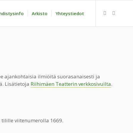
hdistysinfo
Arkisto
Yhteystiedot
ee ajankohtaisia ilmiöitä suorasanaisesti ja
ä. Lisätietoja
Riihimäen Teatterin verkkosivuilta
.
ilille viitenumerolla 1669.