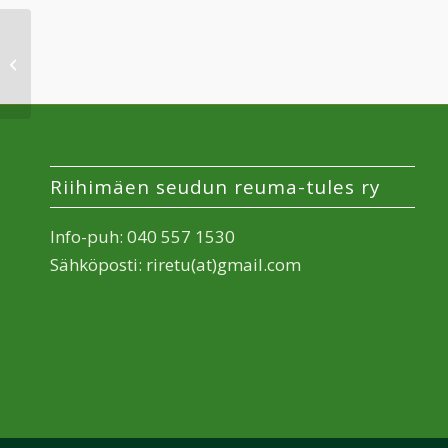
Yhteisöstä tietoa ja
tukea
Riihimäen seudun reuma-tules ry
Info-puh: 040 557 1530
Sähköposti: riretu(at)gmail.com