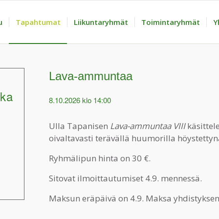
u
Tapahtumat
Liikuntaryhmät
Toimintaryhmät
Y
Lava-ammuntaa
kka
8.10.2026 klo 14:00
Ulla Tapanisen
Lava-ammuntaa VIII
käsittel
oivaltavasti terävällä huumorilla höystettyn
Ryhmälipun hinta on 30 €.
Sitovat ilmoittautumiset 4.9. mennessä.
Maksun eräpäivä on 4.9. Maksa yhdistyksen t