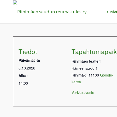
Etusiv
Tiedot
Tapahtumapai
Päivämäärä:
Riihimäen teatteri
8.10.2026
Hämeenaukio 1
Riihimäki
,
11100
Google-
Aika:
kartta
14:00
Verkkosivusto