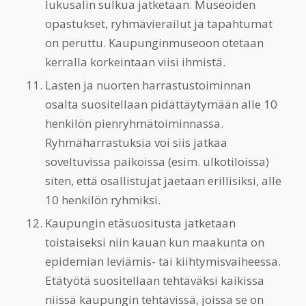
lukusalin sulkua jatketaan. Museoiden
opastukset, ryhmävierailut ja tapahtumat
on peruttu. Kaupunginmuseoon otetaan
kerralla korkeintaan viisi ihmistä.
Lasten ja nuorten harrastustoiminnan
osalta suositellaan pidättäytymään alle 10
henkilön pienryhmätoiminnassa.
Ryhmäharrastuksia voi siis jatkaa
soveltuvissa paikoissa (esim. ulkotiloissa)
siten, että osallistujat jaetaan erillisiksi, alle
10 henkilön ryhmiksi.
Kaupungin etäsuositusta jatketaan
toistaiseksi niin kauan kun maakunta on
epidemian leviämis- tai kiihtymisvaiheessa.
Etätyötä suositellaan tehtäväksi kaikissa
niissä kaupungin tehtävissä, joissa se on