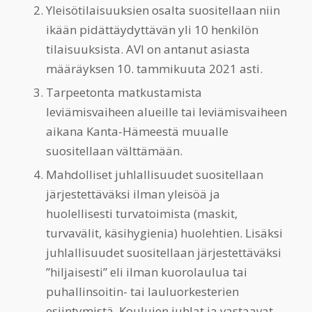
Yleisötilaisuuksien osalta suositellaan niin
ikään pidättäydyttävän yli 10 henkilön
tilaisuuksista. AVI on antanut asiasta
määräyksen 10. tammikuuta 2021 asti.
Tarpeetonta matkustamista
leviämisvaiheen alueille tai leviämisvaiheen
aikana Kanta-Hämeestä muualle
suositellaan välttämään.
Mahdolliset juhlallisuudet suositellaan
järjestettäväksi ilman yleisöä ja
huolellisesti turvatoimista (maskit,
turvavälit, käsihygienia) huolehtien. Lisäksi
juhlallisuudet suositellaan järjestettäväksi
”hiljaisesti” eli ilman kuorolaulua tai
puhallinsoitin- tai lauluorkesterien
esiintymistä. Koulujen juhlat ja vastaavat