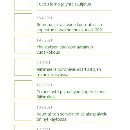
Tuettu loma ja yhteiskuljetus
26.4.2021
Reumaa sairastavien kuntoutus- ja
sopeutumis-valmennus kurssit 2021
19.3.2021
Yhdistyksen sääntömääräinen
vuosikokous
2.3.2021
Riihimäellä koronavirustartuntojen
määrät kasvussa
17.2.2021
Toinen aste palaa hybridiopetukseen
Riihimäellä
10.2.2021
Reumaliiton sähköinen asiakaspalvelu
on nyt käytössä
1.2.2021