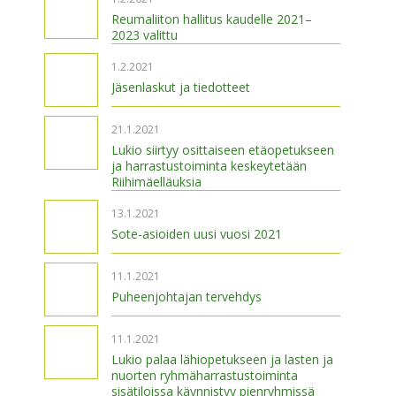
Reumaliiton hallitus kaudelle 2021–
2023 valittu
1.2.2021
Jäsenlaskut ja tiedotteet
21.1.2021
Lukio siirtyy osittaiseen etäopetukseen
ja harrastustoiminta keskeytetään
Riihimäelläuksia
13.1.2021
Sote-asioiden uusi vuosi 2021
11.1.2021
Puheenjohtajan tervehdys
11.1.2021
Lukio palaa lähiopetukseen ja lasten ja
nuorten ryhmäharrastustoiminta
sisätiloissa käynnistyy pienryhmissä