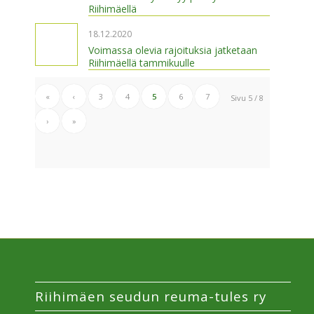
Riihimäellä
18.12.2020
Voimassa olevia rajoituksia jatketaan
Riihimäellä tammikuulle
«
‹
3
4
5
6
7
Sivu 5 / 8
›
»
Riihimäen seudun reuma-tules ry