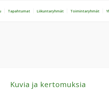
u
Tapahtumat
Liikuntaryhmät
Toimintaryhmät
Y
Kuvia ja kertomuksia