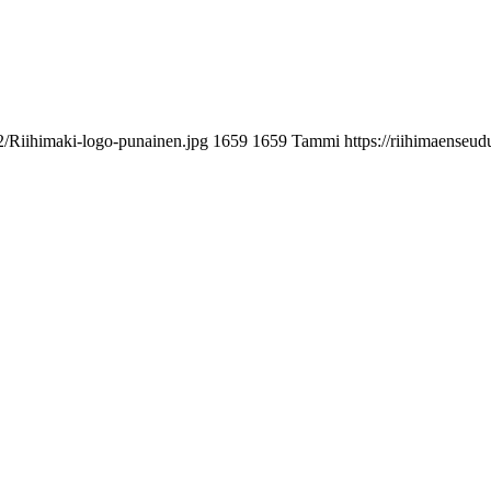
2/Riihimaki-logo-punainen.jpg
1659
1659
Tammi
https://riihimaenseu