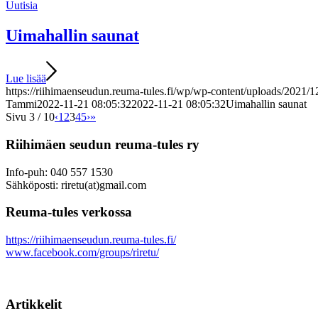
Uutisia
Uimahallin saunat
Lue lisää
https://riihimaenseudun.reuma-tules.fi/wp/wp-content/uploads/2021/1
Tammi
2022-11-21 08:05:32
2022-11-21 08:05:32
Uimahallin saunat
Sivu 3 / 10
‹
1
2
3
4
5
›
»
Riihimäen seudun reuma-tules ry
Info-puh: 040 557 1530
Sähköposti: riretu(at)gmail.com
Reuma-tules verkossa
https://riihimaenseudun.reuma-tules.fi/
www.facebook.com/groups/riretu/
Artikkelit