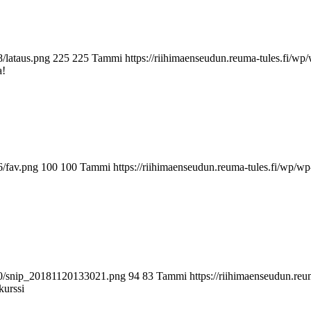
8/lataus.png
225
225
Tammi
https://riihimaenseudun.reuma-tules.fi/w
a!
6/fav.png
100
100
Tammi
https://riihimaenseudun.reuma-tules.fi/wp/w
/10/snip_20181120133021.png
94
83
Tammi
https://riihimaenseudun.re
kurssi