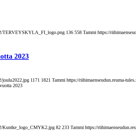
2023/02/TERVEYSKYLA_FI_logo.png
136
558
Tammi
https://riihimaense
uotta 2023
2/joulu2022.jpg
1171
1821
Tammi
https://riihimaenseudun.reuma-tule
 vuotta 2023
22/12/Kuntke_logo_CMYK2.jpg
82
233
Tammi
https://riihimaenseudun.r