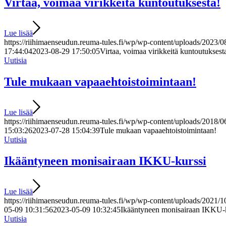
Virtaa, voimaa virikkeitä kuntoutuksesta!
Lue lisää
https://riihimaenseudun.reuma-tules.fi/wp/wp-content/uploads/2023/0
17:44:04
2023-08-29 17:50:05
Virtaa, voimaa virikkeitä kuntoutuksest
Uutisia
Tule mukaan vapaaehtoistoimintaan!
Lue lisää
https://riihimaenseudun.reuma-tules.fi/wp/wp-content/uploads/2018/0
15:03:26
2023-07-28 15:04:39
Tule mukaan vapaaehtoistoimintaan!
Uutisia
Ikääntyneen monisairaan IKKU-kurssi
Lue lisää
https://riihimaenseudun.reuma-tules.fi/wp/wp-content/uploads/2021
05-09 10:31:56
2023-05-09 10:32:45
Ikääntyneen monisairaan IKKU-
Uutisia