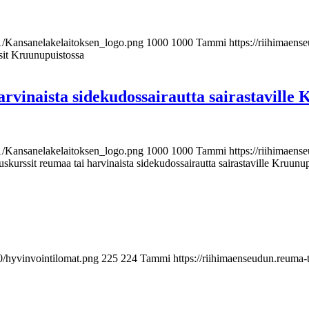
11/Kansanelakelaitoksen_logo.png
1000
1000
Tammi
https://riihimaen
sit Kruunupuistossa
vinaista sidekudossairautta sairastaville 
11/Kansanelakelaitoksen_logo.png
1000
1000
Tammi
https://riihimaen
urssit reumaa tai harvinaista sidekudossairautta sairastaville Kruunu
0/hyvinvointilomat.png
225
224
Tammi
https://riihimaenseudun.reuma