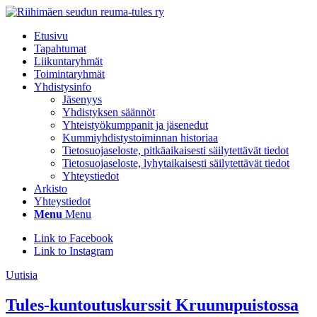
Etusivu
Tapahtumat
Liikuntaryhmät
Toimintaryhmät
Yhdistysinfo
Jäsenyys
Yhdistyksen säännöt
Yhteistyökumppanit ja jäsenedut
Kummiyhdistystoiminnan historiaa
Tietosuojaseloste, pitkäaikaisesti säilytettävät tiedot
Tietosuojaseloste, lyhytaikaisesti säilytettävät tiedot
Yhteystiedot
Arkisto
Yhteystiedot
Menu
Menu
Link to Facebook
Link to Instagram
Uutisia
Tules-kuntoutuskurssit Kruunupuistossa